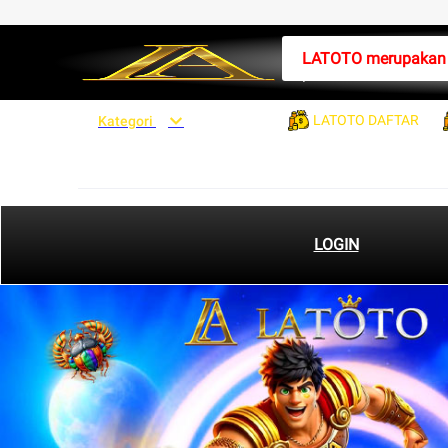
LATOTO merupakan banda
LATOTO DAFTAR
Kategori
LOGIN