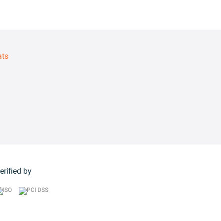
ats
erified by